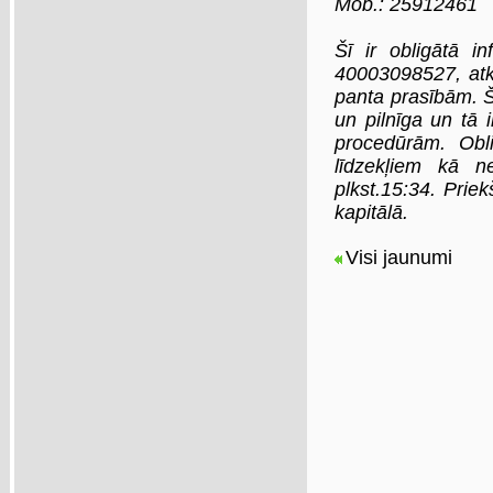
Mob
.: 25912461
Šī ir obligātā i
40003098527, atkl
panta prasībām. Šī
un pilnīga un tā 
procedūrām. Obli
līdzekļiem kā n
plkst.15:34
.
Priek
kapitālā.
Visi jaunumi