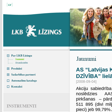
LV
Par LKB Līzingu
Jaunumi
Atsauksmēm
AS “Latvijas
Produkti
Sadarbības partneri
DZĪVĪBA” liel
Automašīnu katalogs
[2008-09-04]
Kontakti
Akciju sabiedrīb
noslēdzies AAS
pirkšanas – pārd
511 895 (divi mil
pieci) jeb 99,79