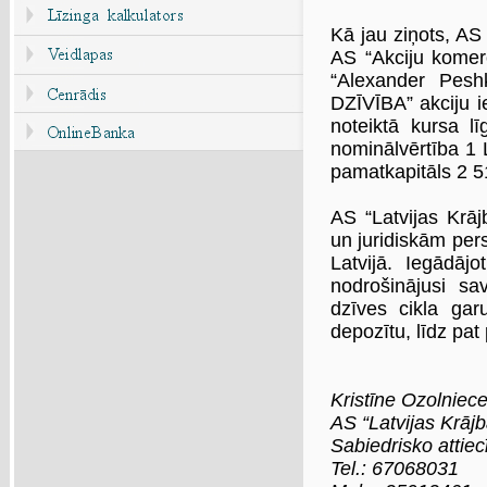
Kā jau ziņots, AS
AS “Akciju komer
“Alexander Pesh
DZĪVĪBA”
akciju 
noteiktā kursa 
nominālvērtība 
pamatkapitāls
2 5
AS “Latvijas Krā
un juridiskām pers
Latvijā. Iegādāj
nodrošinājusi sa
dzīves cikla ga
depozītu, līdz pat
Kristīne Ozolniec
AS “Latvijas Krāj
Sabiedrisko attiec
Tel.: 67068031