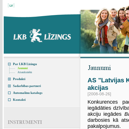
LV
Par LKB Līzingu
Jaunumi
Atsauksmēm
AS "Latvijas 
Produkti
Sadarbības partneri
akcijas
Automašīnu katalogs
[2008-08-26]
Kontakti
Konkurences p
iegādāties dzīvī
akciju iegādes
B
darbosies kā ats
pakalpojumus.