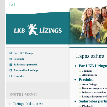
LV
Par LKB Līzingu
Produkti
Sadarbības partneri
Par LKB Līzing
Automašīnu katalogs
Jaunumi
Atsauksmēm
Kontakti
Produkti
Auto Līzings
Komerctransporta līz
Industriālās tehnikas 
Līzinga darījuma no
Sadarbības partn
Pārdevēji