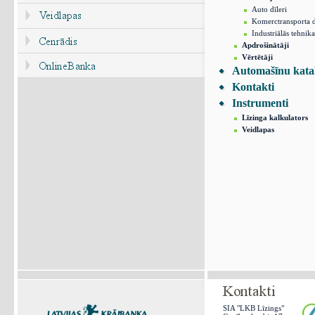
Auto dīleri
Komerctransporta d
Industriālās tehnika
Apdrošinātāji
Vērtētāji
Automašīnu kata
Kontakti
Instrumenti
Līzinga kalkulators
Veidlapas
SIA "LKB Līzings"