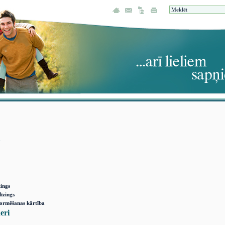
u
ings
līzings
formēšanas kārtība
eri