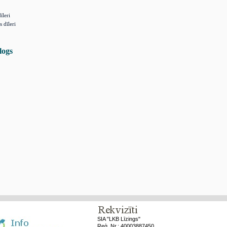
īleri
s dīleri
logs
SIA "LKB Līzings"
Reģ. Nr.: 40003887450